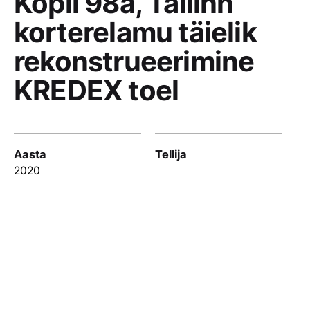
Kopli 98a, Tallinn
korterelamu täielik
rekonstrueerimine
KREDEX toel
Aasta
Tellija
2020